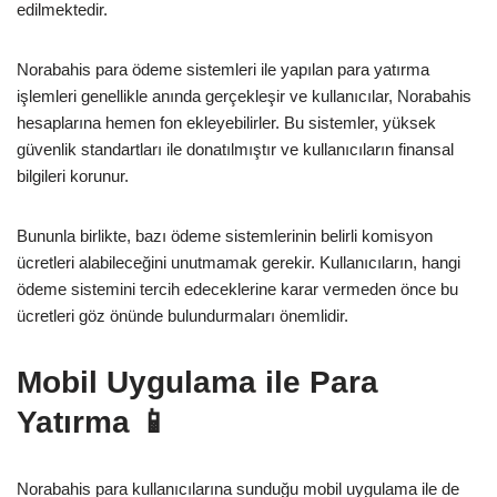
edilmektedir.
Norabahis para ödeme sistemleri ile yapılan para yatırma
işlemleri genellikle anında gerçekleşir ve kullanıcılar, Norabahis
hesaplarına hemen fon ekleyebilirler. Bu sistemler, yüksek
güvenlik standartları ile donatılmıştır ve kullanıcıların finansal
bilgileri korunur.
Bununla birlikte, bazı ödeme sistemlerinin belirli komisyon
ücretleri alabileceğini unutmamak gerekir. Kullanıcıların, hangi
ödeme sistemini tercih edeceklerine karar vermeden önce bu
ücretleri göz önünde bulundurmaları önemlidir.
Mobil Uygulama ile Para
Yatırma 📱
Norabahis para kullanıcılarına sunduğu mobil uygulama ile de