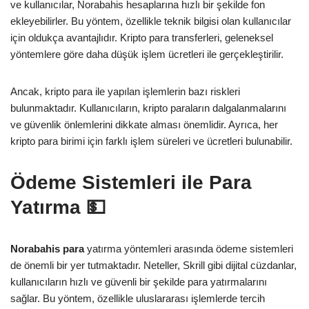
ve kullanıcılar, Norabahis hesaplarına hızlı bir şekilde fon
ekleyebilirler. Bu yöntem, özellikle teknik bilgisi olan kullanıcılar
için oldukça avantajlıdır. Kripto para transferleri, geleneksel
yöntemlere göre daha düşük işlem ücretleri ile gerçekleştirilir.
Ancak, kripto para ile yapılan işlemlerin bazı riskleri
bulunmaktadır. Kullanıcıların, kripto paraların dalgalanmalarını
ve güvenlik önlemlerini dikkate alması önemlidir. Ayrıca, her
kripto para birimi için farklı işlem süreleri ve ücretleri bulunabilir.
Ödeme Sistemleri ile Para
Yatırma 💵
Norabahis para
yatırma yöntemleri arasında ödeme sistemleri
de önemli bir yer tutmaktadır. Neteller, Skrill gibi dijital cüzdanlar,
kullanıcıların hızlı ve güvenli bir şekilde para yatırmalarını
sağlar. Bu yöntem, özellikle uluslararası işlemlerde tercih