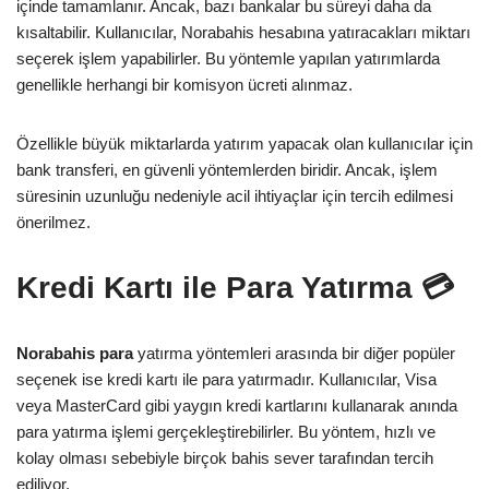
içinde tamamlanır. Ancak, bazı bankalar bu süreyi daha da
kısaltabilir. Kullanıcılar, Norabahis hesabına yatıracakları miktarı
seçerek işlem yapabilirler. Bu yöntemle yapılan yatırımlarda
genellikle herhangi bir komisyon ücreti alınmaz.
Özellikle büyük miktarlarda yatırım yapacak olan kullanıcılar için
bank transferi, en güvenli yöntemlerden biridir. Ancak, işlem
süresinin uzunluğu nedeniyle acil ihtiyaçlar için tercih edilmesi
önerilmez.
Kredi Kartı ile Para Yatırma 💳
Norabahis para
yatırma yöntemleri arasında bir diğer popüler
seçenek ise kredi kartı ile para yatırmadır. Kullanıcılar, Visa
veya MasterCard gibi yaygın kredi kartlarını kullanarak anında
para yatırma işlemi gerçekleştirebilirler. Bu yöntem, hızlı ve
kolay olması sebebiyle birçok bahis sever tarafından tercih
ediliyor.