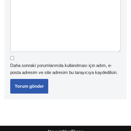
Daha sonraki yorumlarımda kullanılması için adım, e-
posta adresim ve site adresim bu tarayıcıya kaydedilsin.