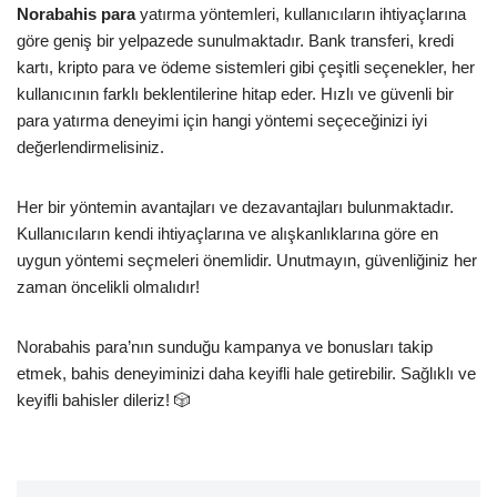
Norabahis para
yatırma yöntemleri, kullanıcıların ihtiyaçlarına
göre geniş bir yelpazede sunulmaktadır. Bank transferi, kredi
kartı, kripto para ve ödeme sistemleri gibi çeşitli seçenekler, her
kullanıcının farklı beklentilerine hitap eder. Hızlı ve güvenli bir
para yatırma deneyimi için hangi yöntemi seçeceğinizi iyi
değerlendirmelisiniz.
Her bir yöntemin avantajları ve dezavantajları bulunmaktadır.
Kullanıcıların kendi ihtiyaçlarına ve alışkanlıklarına göre en
uygun yöntemi seçmeleri önemlidir. Unutmayın, güvenliğiniz her
zaman öncelikli olmalıdır!
Norabahis para’nın sunduğu kampanya ve bonusları takip
etmek, bahis deneyiminizi daha keyifli hale getirebilir. Sağlıklı ve
keyifli bahisler dileriz! 🎲