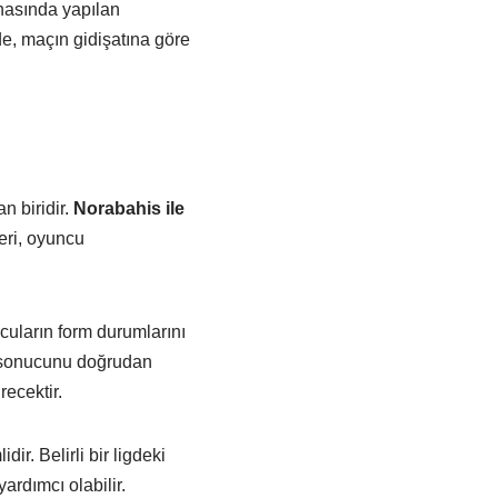
snasında yapılan
de, maçın gidişatına göre
n biridir.
Norabahis ile
leri, oyuncu
cuların form durumlarını
n sonucunu doğrudan
recektir.
ir. Belirli bir ligdeki
rdımcı olabilir.