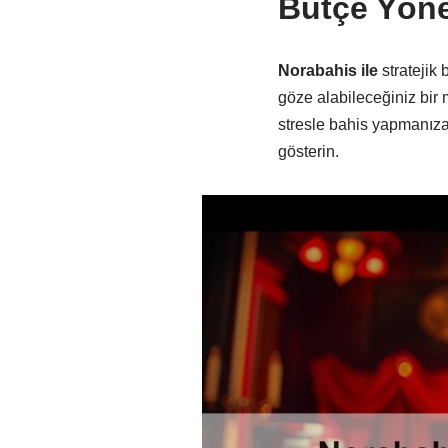
Bütçe Yöne
Norabahis ile
stratejik
göze alabileceğiniz bir
stresle bahis yapmanıza 
gösterin.