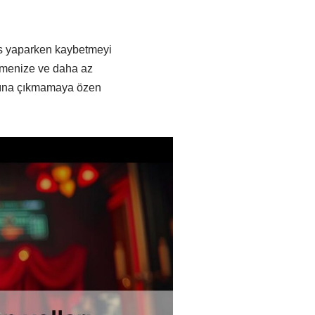
his yaparken kaybetmeyi
etmenize ve daha az
dışına çıkmamaya özen