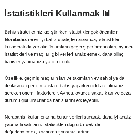
İstatistikleri Kullanmak 📊
Bahis stratejilerinizi geliştirirken istatistikler çok önemlidir.
Norabahis ile
en iyi bahis stratejileri arasında, istatistikleri
kullanmak da yer alır. Takımların geçmiş performansları, oyuncu
istatistikleri ve maç ları gibi verileri analiz etmek, daha bilinçli
bahisler yapmanıza yardımcı olur.
Özellikle, geçmiş maçların ları ve takımların ev sahibi ya da
deplasman performansları, bahis yaparken dikkate almanız
gereken önemli faktörlerdir. Ayrıca, oyuncu sakatlıkları ve ceza
durumu gibi unsurlar da bahis larını etkileyebilir.
Norabahis, kullanıcılarına bu tür verileri sunarak, daha iyi analiz
yapma fırsatı tanır. İstatistikleri doğru bir şekilde
değerlendirmek, kazanma şansınızı artırır.