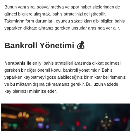
Bunun yanı sıra, sosyal medya ve spor haber sitelerinden de
güncel bilgilere ulaşmak, bahis stratejinizi geliştirebilir.
Takımların form durumları, oyuncu sakatlıkları gibi bilgiler, bahis
yaparken dikkate almanız gereken unsurlar arasında yer alır.
Bankroll Yönetimi 💰
Norabahis ile
en iyi bahis stratejileri arasında dikkat edilmesi
gereken bir diğer önemli konu, bankroll yönetimidir. Bahis
yaparken kaybetmeyi göze alabileceğiniz bir miktar belirlemeniz
ve bu miktarın dışına çıkmamanız gerekir. Bu, uzun vadede
kayıplarınızı minimize eder.