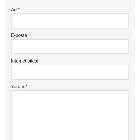
Ad
*
E-posta
*
İnternet sitesi
Yorum
*