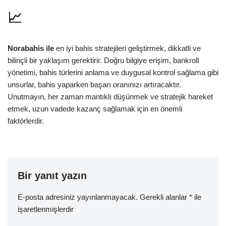
📈
Norabahis ile
en iyi bahis stratejileri geliştirmek, dikkatli ve
bilinçli bir yaklaşım gerektirir. Doğru bilgiye erişim, bankroll
yönetimi, bahis türlerini anlama ve duygusal kontrol sağlama gibi
unsurlar, bahis yaparken başarı oranınızı artıracaktır.
Unutmayın, her zaman mantıklı düşünmek ve stratejik hareket
etmek, uzun vadede kazanç sağlamak için en önemli
faktörlerdir.
Bir yanıt yazın
E-posta adresiniz yayınlanmayacak.
Gerekli alanlar
*
ile
işaretlenmişlerdir