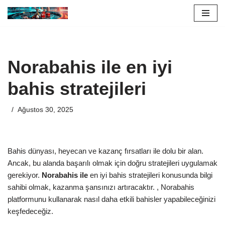
İçeriğe
geç
Norabahis ile en iyi
bahis stratejileri
Ağustos 30, 2025
Bahis dünyası, heyecan ve kazanç fırsatları ile dolu bir alan.
Ancak, bu alanda başarılı olmak için doğru stratejileri uygulamak
gerekiyor.
Norabahis ile
en iyi bahis stratejileri konusunda bilgi
sahibi olmak, kazanma şansınızı artıracaktır. , Norabahis
platformunu kullanarak nasıl daha etkili bahisler yapabileceğinizi
keşfedeceğiz.