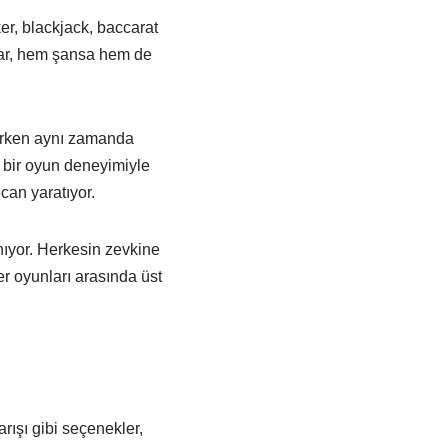
er, blackjack, baccarat
nlar, hem şansa hem de
nırken aynı zamanda
ı bir oyun deneyimiyle
can yaratıyor.
nıyor. Herkesin zevkine
 oyunları arasında üst
rışı gibi seçenekler,