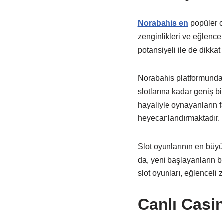
Norabahis en
popüler oy
zenginlikleri ve eğlencel
potansiyeli ile de dikkat
Norabahis platformunda 
slotlarına kadar geniş b
hayaliyle oynayanların fa
heyecanlandırmaktadır.
Slot oyunlarının en büyü
da, yeni başlayanların 
slot oyunları, eğlenceli 
Canlı Casi