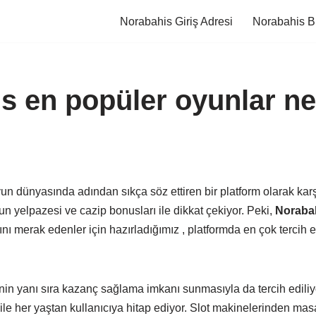
Norabahis Giriş Adresi
Norabahis B
s en popüler oyunlar ne
un dünyasında adından sıkça söz ettiren bir platform olarak karşı
n yelpazesi ve cazip bonusları ile dikkat çekiyor. Peki,
Noraba
nı merak edenler için hazırladığımız , platformda en çok tercih e
nin yanı sıra kazanç sağlama imkanı sunmasıyla da tercih ediliy
 ile her yaştan kullanıcıya hitap ediyor. Slot makinelerinden mas