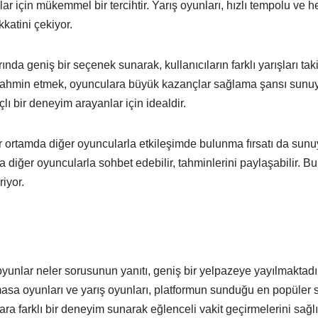
 için mükemmel bir tercihtir. Yarış oyunları, hızlı tempolu ve 
kkatini çekiyor.
ında geniş bir seçenek sunarak, kullanıcıların farklı yarışları ta
ını tahmin etmek, oyunculara büyük kazançlar sağlama şansı sunu
ı bir deneyim arayanlar için idealdir.
ir ortamda diğer oyuncularla etkileşimde bulunma fırsatı da sunuyo
diğer oyuncularla sohbet edebilir, tahminlerini paylaşabilir. Bu
iyor.
yunlar neler sorusunun yanıtı, geniş bir yelpazeye yayılmaktadır.
 masa oyunları ve yarış oyunları, platformun sunduğu en popüler 
cılara farklı bir deneyim sunarak eğlenceli vakit geçirmelerini sağlı