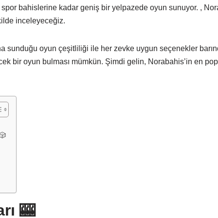
spor bahislerine kadar geniş bir yelpazede oyun sunuyor. , Nor
kilde inceleyeceğiz.
na sunduğu oyun çeşitliliği ile her zevke uygun seçenekler barı
cek bir oyun bulması mümkün. Şimdi gelin, Norabahis’in en popül
🎲
rı 🎰