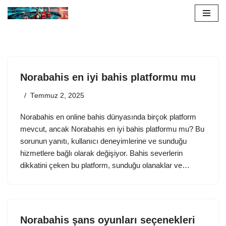
İçeriğe
geç
Norabahis en iyi bahis platformu mu
Temmuz 2, 2025
Norabahis en online bahis dünyasında birçok platform
mevcut, ancak Norabahis en iyi bahis platformu mu? Bu
sorunun yanıtı, kullanıcı deneyimlerine ve sunduğu
hizmetlere bağlı olarak değişiyor. Bahis severlerin
dikkatini çeken bu platform, sunduğu olanaklar ve…
Norabahis şans oyunları seçenekleri